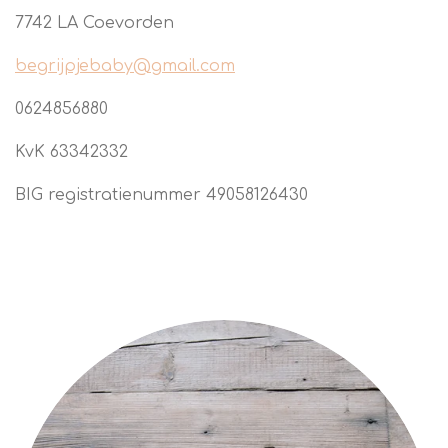
7742 LA Coevorden
begrijpjebaby@gmail.com
0624856880
KvK
63342332
BIG registratienummer
49058126430