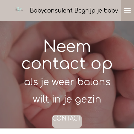
Ga
Babyconsulent Begrijp je baby
direct
naar
de
hoofdinhoud
Neem
contact op
als je weer balans
wilt in je gezin
CONTACT