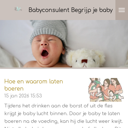
Ga
Babyconsulent Begrijp je baby
direct
naar
de
hoofdinhoud
Hoe en waarom laten
boeren
15 jan 2026
15:53
Tijdens het drinken aan de borst of uit de fles
krijgt je baby lucht binnen. Door je baby te laten
boeren na de voeding, kan hij die lucht weer kwijt.