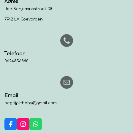
Adres
Jan Benjaminsstraat 38
7742 LA Coevorden
Telefoon
0624856880
Email
begrijpjebaby@gmail.com
F
I
W
a
n
h